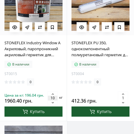
STONEFLEX Industry Window A
STONEFLEX PU 350,
Акриловый, паропроникний
однокомпонентный
акриловый герметик для
полиуретановый герметик для
монтажного шва вікон и
швов 5–30 мм, 600 мл
В наличии
В наличии
дверей, 7 кг, белый
ST0015
ST0004
0
0
Цена за кг: 196.04 грн.
кг
1960.40 грн.
412.36 грн.
Купить
Купить