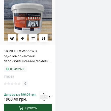
STONEFLEX Window B,
однокомпонентный
пароизоляционный герметик
для внутреннего
В наличии
использования монтажного
шва вікон и дверей, 7 кг
ST0016
0
Цена за кг: 196.04 грн.
кг
1960.40 грн.
Купить