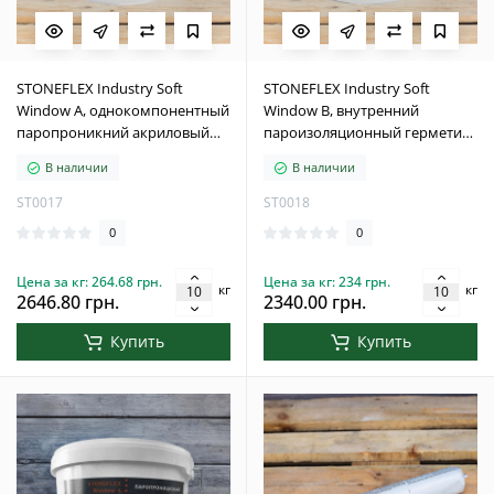
STONEFLEX Industry Soft
STONEFLEX Industry Soft
Window A, однокомпонентный
Window B, внутренний
паропроникний акриловый
пароизоляционный герметик
герметик для напольного
для монтажа викон, 10 кг
В наличии
В наличии
монтажного шва викон и
дверей, 10 кг
ST0017
ST0018
0
0
Цена за кг: 264.68 грн.
Цена за кг: 234 грн.
кг
кг
2646.80 грн.
2340.00 грн.
Купить
Купить