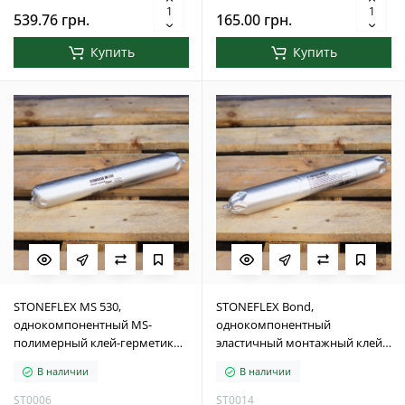
539.76 грн.
165.00 грн.
Купить
Купить
STONEFLEX MS 530,
STONEFLEX Bond,
однокомпонентный MS-
однокомпонентный
полимерный клей-герметик
эластичный монтажный клей
для деформационных швов и
для фасадных панелей,
В наличии
В наличии
строительных конструкций,
декоративных элементов и
600 мл
строительных конструкций,
ST0006
ST0014