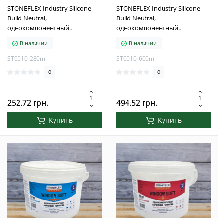
STONEFLEX Industry Silicone
STONEFLEX Industry Silicone
Build Neutral,
Build Neutral,
однокомпонентный
однокомпонентный
нейтральный силиконовый
силиконовый нейтральный
В наличии
В наличии
герметик для строительных
герметик для строительных
швов, 280 мл, белый
швов, 600 мл, белый
ST0010-280ml
ST0010-600ml
0
0
252.72 грн.
494.52 грн.
Купить
Купить