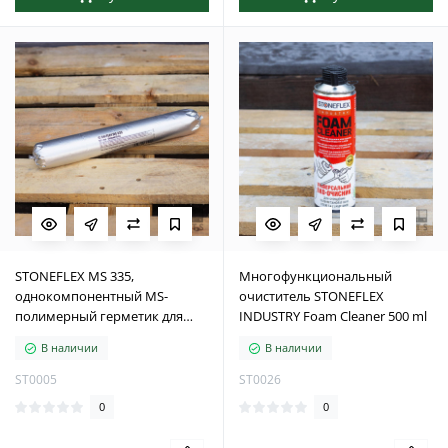
STONEFLEX MS 335,
Многофункциональный
однокомпонентный MS-
очиститель STONEFLEX
полимерный герметик для
INDUSTRY Foam Cleaner 500 ml
деформационных и
В наличии
В наличии
промышленных швов, 600 мл
ST0005
ST0026
0
0