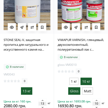
STONE SEAL-V, защитная
VIMAPUR VARNISH, глянцевый,
пропитка для натурального и
двухкомпонентный,
искусственного камня на
полиуретановый лак с
основе растворителя, 13 кг
растворителем 10кг
В наличии
gloss-VM0010
В наличии
0
VM0043
0
1 кг
10 кг
13 кг
Gloss
Matt
Цена за кг: 160 грн.
Цена за кг: 1693.08 грн.
кг
кг
2080.00 грн.
16930.80 грн.