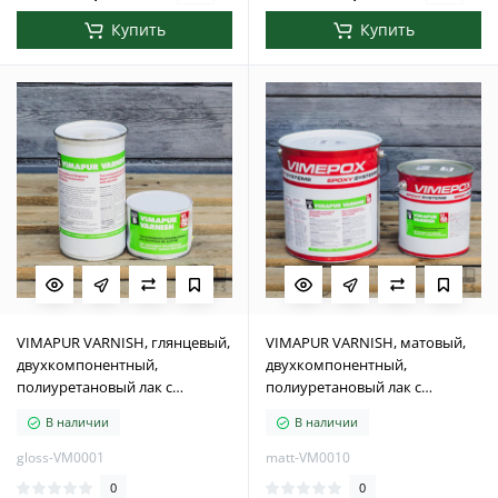
Купить
Купить
VIMAPUR VARNISH, глянцевый,
VIMAPUR VARNISH, матовый,
двухкомпонентный,
двухкомпонентный,
полиуретановый лак с
полиуретановый лак с
растворителем 1кг
растворителем 10 кг
В наличии
В наличии
gloss-VM0001
matt-VM0010
0
0