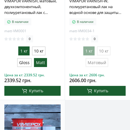
VIMAPUR VARNISH, матовый,
VIMAPUR VARNISH-W,
двухкомпонентный,
полиуретановый лак на
полиуретановый лак с
водной основе для защиты
растворителем 1 кг
бетонных и полимерных
В наличии
В наличии
покрытий, 1 кг
matt-VM0001
matt-VM0034-1
0
0
1 кг
10 кг
1 кг
10 кг
Gloss
Matt
Матовый
Цена за кг: 2339.52 грн.
Цена за кг: 2606 грн.
2339.52 грн.
2606.00 грн.
Купить
Купить