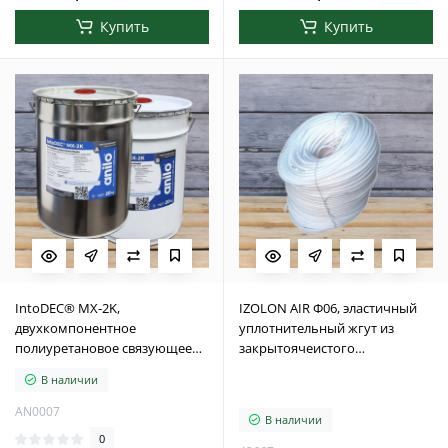
Купить
Купить
IntoDEC® MX-2K,
IZOLON AIR Ф06, эластичный
двухкомпонентное
уплотнительный жгут из
полиуретановое связующее
закрытоячеистого
для каменного ковра и
вспененного полиэтилена.
В наличии
декоративных
500м/п
водопроницаемых покрытий,
AN0007
В наличии
20 кг
0