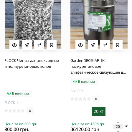
FLOCK Чипсы для эпоксидных
GardenDEC® AF-1K,
и полиуретановых полов
полиуретановое
алифатическое связующее для
каменного ковра и
В наличии
декоративных
водопроницаемых покрытий,
AN0001
В наличии
20 кг.
0
FLOCK-1
0
20 кг
Цена за кг: 800 грн.
Цена за кг: 1806 грн.
кг
800.00 грн.
36120.00 грн.