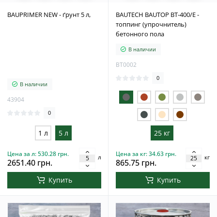
BAUPRIMER NEW - ґрунт 5 л,
BAUTECH BAUTOP BT-400/Е -
топпинг (упрочнитель)
бетонного пола
В наличии
BT0002
0
В наличии
43904
0
1 л
5 л
25 кг
Цена за л: 530.28 грн.
Цена за кг: 34.63 грн.
л
кг
2651.40 грн.
865.75 грн.
Купить
Купить