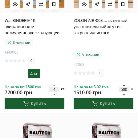
WallBINDER® 1K,
ZOLON AIR Ф08, эластичный
алифатическое
уплотнительный жгут из
полиуретановое связующее
закрытоячеистого
для вертикального нанесения
вспененного полиэтилена. 500
В наличии
каменного ковра, 4 кг
м/п
AN0008
В наличии
0
42868
4 кг
0
Цена за кг: 1800 грн.
Цена за м: 3.02 грн.
кг
м
7200.00 грн.
1510.00 грн.
Купить
Купить