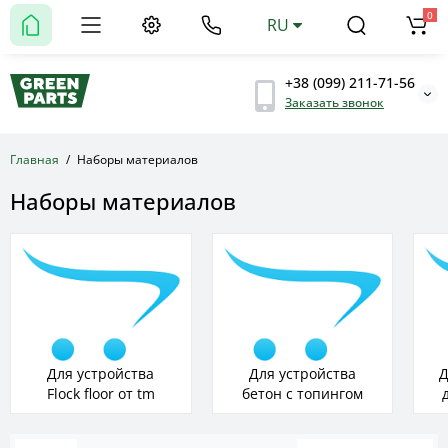
0
RU
+38 (099) 211-71-56
Заказать звонок
Главная
Наборы материалов
Наборы материалов
Для устройства
Для устройства
Д
Flock floor от tm
бетон с топингом
Vimatec/Чипсы
(20)
флок (5)