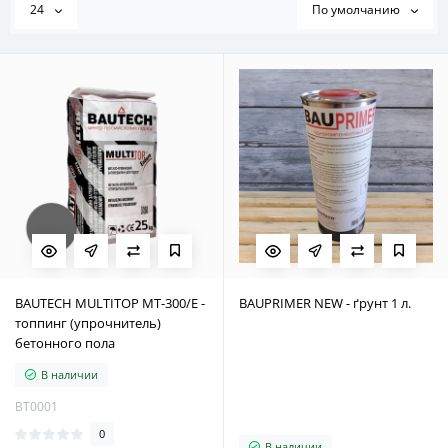
24
По умолчанию
BAUTECH MULTITOP MT-300/E -
BAUPRIMER NEW - ґрунт 1 л.
топпинг (упрочнитель)
бетонного пола
В наличии
BT0001
0
В наличии